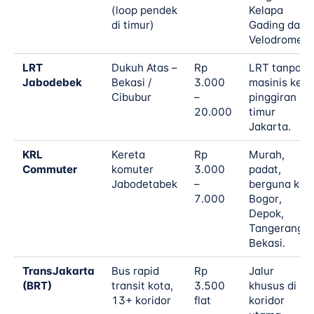
(loop pendek
Kelapa
di timur)
Gading dan
Velodrome.
LRT
Dukuh Atas –
Rp
LRT tanpa
Jabodebek
Bekasi /
3.000
masinis ke
Cibubur
–
pinggiran
20.000
timur
Jakarta.
KRL
Kereta
Rp
Murah,
Commuter
komuter
3.000
padat,
Jabodetabek
–
berguna ke
7.000
Bogor,
Depok,
Tangerang,
Bekasi.
TransJakarta
Bus rapid
Rp
Jalur
(BRT)
transit kota,
3.500
khusus di
13+ koridor
flat
koridor