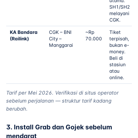
utama.
SH1/SH2
melayani
CGK.
KA Bandara
CGK – BNI
~Rp
Tiket
(Railink)
City –
70.000
terpisah,
Manggarai
bukan e-
money.
Beli di
stasiun
atau
online.
Tarif per Mei 2026. Verifikasi di situs operator
sebelum perjalanan — struktur tarif kadang
berubah.
3. Install Grab dan Gojek sebelum
mendarat