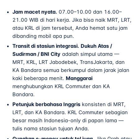
Jam macet nyata.
07.00–10.00 dan 16.00–
21.00 WIB di hari kerja. Jika bisa naik MRT, LRT,
atau KRL di jam tersebut, Anda hemat satu jam
dibanding mobil apa pun.
Transit di stasiun integrasi.
Dukuh Atas /
Sudirman / BNI City
adalah simpul utama —
MRT, KRL, LRT Jabodebek, TransJakarta, dan
KA Bandara semua berkumpul dalam jarak jalan
kaki beberapa menit.
Manggarai
menghubungkan KRL Commuter dan KA
Bandara.
Petunjuk berbahasa Inggris
konsisten di MRT,
LRT, dan KA Bandara. KRL Commuter sebagian
besar masih Indonesia-only di papan lama —
tulis nama stasiun tujuan Anda.
Gunakan e-money untuk tol juga.
Jika Grab atau