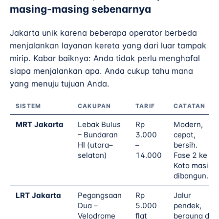
masing-masing sebenarnya
Jakarta unik karena beberapa operator berbeda
menjalankan layanan kereta yang dari luar tampak
mirip. Kabar baiknya: Anda tidak perlu menghafal
siapa menjalankan apa. Anda cukup tahu mana
yang menuju tujuan Anda.
SISTEM
CAKUPAN
TARIF
CATATAN
MRT Jakarta
Lebak Bulus
Rp
Modern,
– Bundaran
3.000
cepat,
HI (utara–
–
bersih.
selatan)
14.000
Fase 2 ke
Kota masih
dibangun.
LRT Jakarta
Pegangsaan
Rp
Jalur
Dua –
5.000
pendek,
Velodrome
flat
berguna di